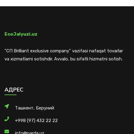
EcoJalyuzi.uz
"СП Brilliant exclusive company" vazifasi nafaqat tovarlar
va xizmatlarni sotishdir. Avvalo, bu sifatli hizmatni sotish.
АДРЕС
Ташкент, Беруний
+998 (97) 432 22 22
info@parda.uz